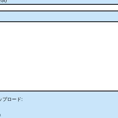
須)
ップロード:
加