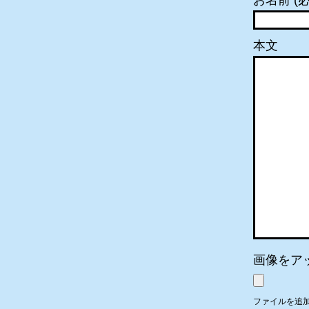
お名前 (必
本文
画像をア
ファイルを追