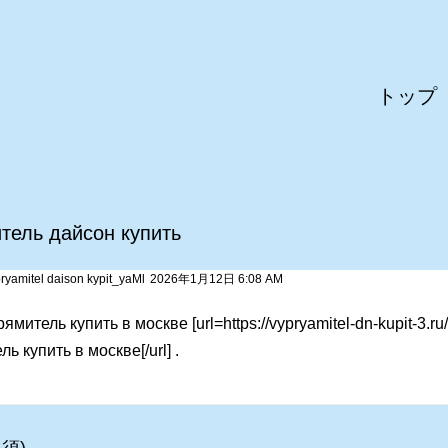
トップ
тель дайсон купить
pryamitel daison kypit_yaMl
2026年1月12日 6:08 AM
митель купить в москве [url=https://vypryamitel-dn-kupit-3.ru
ь купить в москве[/url] .