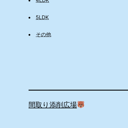
4LDK
5LDK
その他
間取り添削広場