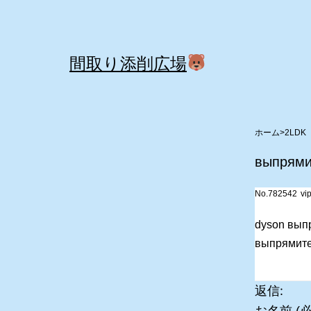
コ
ン
テ
間取り添削広場
ン
ツ
へ
>
2LDK
ス
выпрями
キ
No.782542
vi
ッ
プ
dyson выпря
выпрямител
返信: