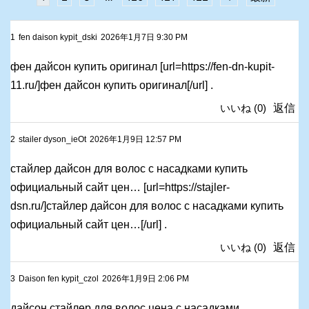
1
fen daison kypit_dski
2026年1月7日 9:30 PM
фен дайсон купить оригинал [url=https://fen-dn-kupit-
11.ru/]фен дайсон купить оригинал[/url] .
いいね
(
0
)
返信
2
stailer dyson_ieOt
2026年1月9日 12:57 PM
стайлер дайсон для волос с насадками купить
официальный сайт цен… [url=https://stajler-
dsn.ru/]стайлер дайсон для волос с насадками купить
официальный сайт цен…[/url] .
いいね
(
0
)
返信
3
Daison fen kypit_czol
2026年1月9日 2:06 PM
дайсон стайлер для волос цена с насадками