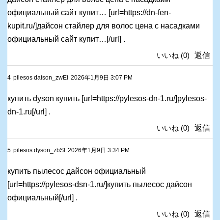
официальный сайт купит… [url=https://dn-fen-
kupit.ru/]дайсон стайлер для волос цена с насадками
официальный сайт купит…[/url] .
いいね
(
0
)
返信
4
pilesos daison_zwEi
2026年1月9日 3:07 PM
купить dyson купить [url=https://pylesos-dn-1.ru/]pylesos-
dn-1.ru[/url] .
いいね
(
0
)
返信
5
pilesos dyson_zbSl
2026年1月9日 3:34 PM
купить пылесос дайсон официальный
[url=https://pylesos-dsn-1.ru/]купить пылесос дайсон
официальный[/url] .
いいね
(
0
)
返信