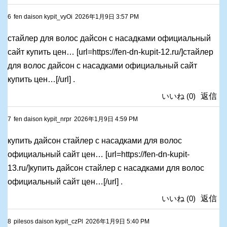
6
fen daison kypit_vyOi
2026年1月9日 3:57 PM
стайлер для волос дайсон с насадками официальный
сайт купить цен… [url=https://fen-dn-kupit-12.ru/]стайлер
для волос дайсон с насадками официальный сайт
купить цен…[/url] .
いいね
(
0
)
返信
7
fen daison kypit_nrpr
2026年1月9日 4:59 PM
купить дайсон стайлер с насадками для волос
официальный сайт цен… [url=https://fen-dn-kupit-
13.ru/]купить дайсон стайлер с насадками для волос
официальный сайт цен…[/url] .
いいね
(
0
)
返信
8
pilesos daison kypit_czPl
2026年1月9日 5:40 PM