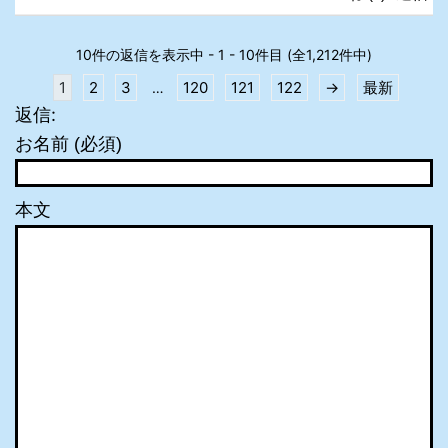
10件の返信を表示中 - 1 - 10件目 (全1,212件中)
1
2
3
120
121
122
→
最新
…
返信:
お名前 (必須)
本文