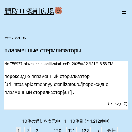
コ
間取り添削広場
ン
テ
ン
>
2LDK
ツ
плазменные стерилизаторы
へ
ス
No.758977
plazmennie sterilizatori_eePt
2025年12月31日 6:56 PM
キ
пероксидно плазменный стерилизатор
ッ
[url=https://plazmennyy-sterilizator.ru/]пероксидно
плазменный стерилизатор[/url] .
プ
いいね
(
0
)
10件の返信を表示中 - 1 - 10件目 (全1,212件中)
1
2
3
120
121
122
→
最新
…