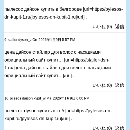
пылесос дайсон купить в белгороде [url=https://pylesos-
dn-kupit-1.ru/]pylesos-dn-kupit-1.ru[/url] .
いいね
(
0
)
返信
9
stailer dyson_ziOn
2026年1月9日 5:57 PM
цена дайсон стайлер для волос с насадками
официальный сайт купит… [url=https://stajler-dsn-
1.ru/]цена дайсон стайлер для волос с насадками
официальный сайт купит…[/url] .
いいね
(
0
)
返信
10
pilesos daison kypit_wjMa
2026年1月9日 6:00 PM
пылесос dyson купить в спб [url=https://pylesos-dn-
kupit.ru/]pylesos-dn-kupit.ru[/url] .
いいね
(
0
)
返信