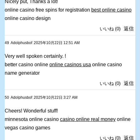
Nicely put, Thanks a lot!
online casino free spins for registration
best online casino
online casino design
いいね
(
0
)
返信
49
Adolphusbof
2025年10月22日 12:51 AM
Very well spoken certainly. !
better casino online
online casinos usa
online casino
name generator
いいね
(
0
)
返信
50
Adolphusbof
2025年10月22日 3:27 AM
Cheers! Wonderful stuff!
minnesota online casino
casino online real money
online
vegas casino games
いいね
(
0
)
返信