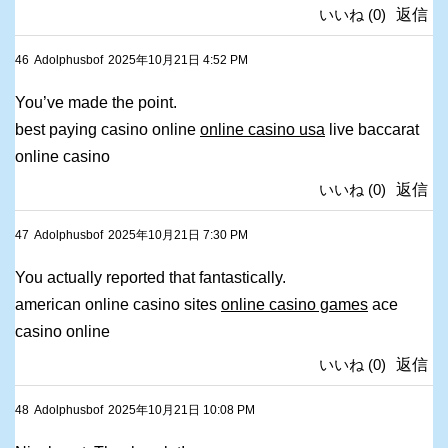
いいね
(
0
)
返信
46
Adolphusbof
2025年10月21日 4:52 PM
You’ve made the point.
best paying casino online
online casino usa
live baccarat
online casino
いいね
(
0
)
返信
47
Adolphusbof
2025年10月21日 7:30 PM
You actually reported that fantastically.
american online casino sites
online casino games
ace
casino online
いいね
(
0
)
返信
48
Adolphusbof
2025年10月21日 10:08 PM