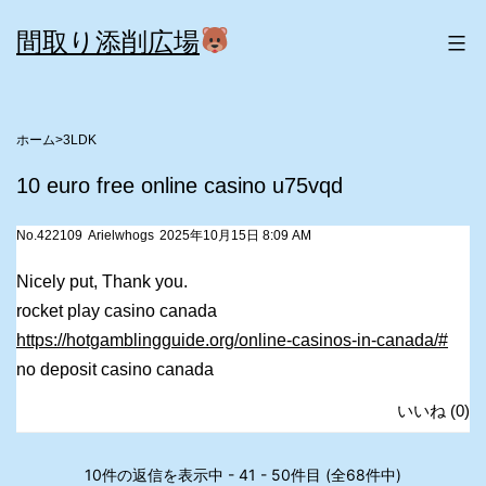
コ
間取り添削広場
ン
テ
ン
>
3LDK
ツ
10 euro free online casino u75vqd
へ
ス
No.422109
Arielwhogs
2025年10月15日 8:09 AM
キ
Nicely put, Thank you.
ッ
rocket play casino canada
https://hotgamblingguide.org/online-casinos-in-canada/#
プ
no deposit casino canada
いいね
(
0
)
10件の返信を表示中 - 41 - 50件目 (全68件中)