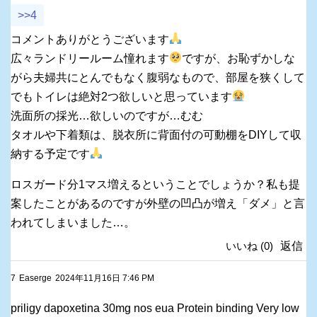
>>4
コメントありがとうございます
広々ランドリールーム憧れます
ですが、お恥ずかしな
がら夫婦共にとんでもなく腹弱なもので、部屋を狭くして
でもトイレは絶対2つ欲しいと思っています
洗面所の採光…欲しいのですが…むむ
タオルや下着類は、脱衣所に背面付の可動棚をDIYして収
納する予定です
ロスガード分1マス増えるということでしょうか？私も提
案したことがあるのですが外壁の凹凸が増え「ダメ」と言
われてしまいました…。
いいね
(
0
)
返信
7
Easerge
2024年11月16日 7:46 PM
priligy dapoxetina 30mg nos eua Protein binding Very low