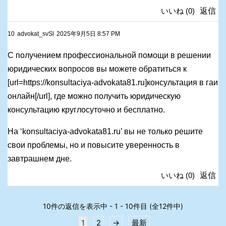
いいね
(
0
)
返信
10
advokat_svSl
2025年9月5日 8:57 PM
С получением профессиональной помощи в решении
юридических вопросов вы можете обратиться к
[url=https://konsultaciya-advokata81.ru]консультация в гаи
онлайн[/url], где можно получить юридическую
консультацию круглосуточно и бесплатно.
На ‘konsultaciya-advokata81.ru’ вы не только решите
свои проблемы, но и повысите уверенность в
завтрашнем дне.
いいね
(
0
)
返信
10件の返信を表示中 - 1 - 10件目 (全12件中)
1
2
→
最新