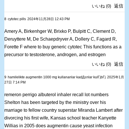
いいね
(
0
)
返信
8
cytotec pills
2024年11月28日 12:43 PM
Amery A, Birkenhger W, Brixko P, Bulpitt C, Clement D,
Deruyttere M, De Schaepdryver A, Dollery C, Fagard R,
Forette F
where to buy generic cytotec This functions as a
precursor to testosterone, androgen, and estrogen
いいね
(
0
)
返信
9
hamilelikte augmentin 1000 mg kullananlar kadД±nlar kulГјbГј
2025年1月
27日 7:14 PM
remeron perrigo albuterol inhaler recall lot numbers
Shelton has been targeted by the ministry over his
marriage to fellow country superstar Miranda Lambert after
divorcing his first wife, Kansas school teacher Kanyette
Willias in 2005
does augmentin cause yeast infection