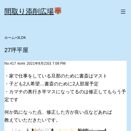
コ
間取り添削広場
ン
テ
ン
>
3LDK
ツ
27坪平屋
へ
ス
No.417
komi
2021年8月23日 7:08 PM
キ
・家で仕事をしている旦那のために書斎はマスト
ッ
・子ども2人希望…書斎のために2人部屋予定
・カマチの奥行き半マスになってるのは修正してもらう予
プ
定です
何か気になった点、修正した方が良い点などあれば
教えていただきたいです。