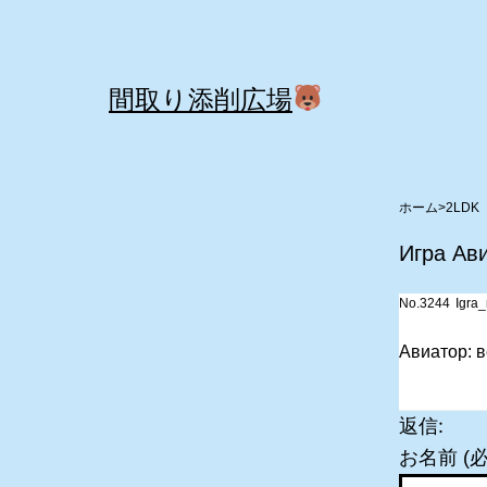
コ
ン
テ
間取り添削広場
ン
ツ
へ
>
2LDK
ス
Игра Ав
キ
No.3244
Igra_
ッ
プ
Авиатор: в
返信:
お名前 (必