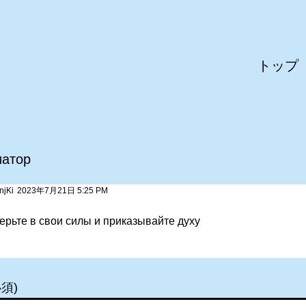
トップ
иатор
njKi
2023年7月21日 5:25 PM
ерьте в свои силы и приказывайте духу
須)