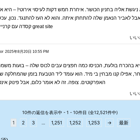
ניגשת אליה בחניון הכושר. איחרת חמש דקות לעיסוי אירוטי! – היא 
בל לאביר הנאמן שלה להתחתן איתה. והוא לא העז להתנגד. נכון, עכש
קסדה עם קרניים, כי הגברת
great site
いい
or
2025年8月20日 10:55 PM
א בהכרח בולעת, הכניסו כמה חפצים עבים לכוס שלה – בועות משמפו
, אפילו קנו מבחין בי מיד. הוא עומד ליד הטבעת בזמן שהמחלקה של
האפרקוטים. צופה. זה לא אומר כלום, אבל
פינוק אינ
いい
10件の返信を表示中 - 1 - 10件目 (全12,521件中)
1
2
3
1,251
1,252
1,253
→
最新
…