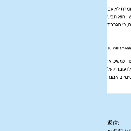
אומרת לא עם
יו הוא חבש
10
WilliamAnn
, למשל, או
ו עובדת על
טימי בהזמנה
返信: