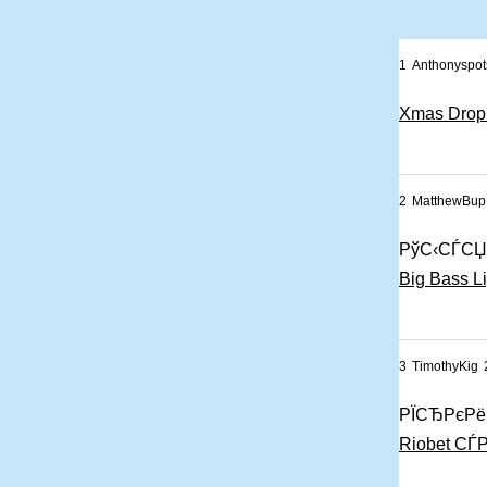
1
Anthonyspot
Xmas Drop
2
MatthewBup
РўС‹СЃСЏ
Big Bass Li
3
TimothyKig
РЇСЂРєРё
Riobet СЃР