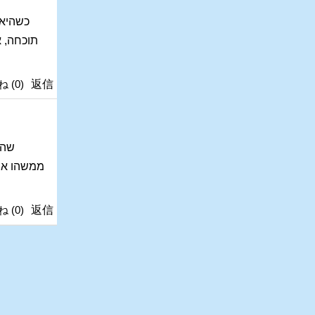
כשהיא 
תוכחה, א
ね
(
0
)
返信
שהי
ממשהו אחר
ね
(
0
)
返信