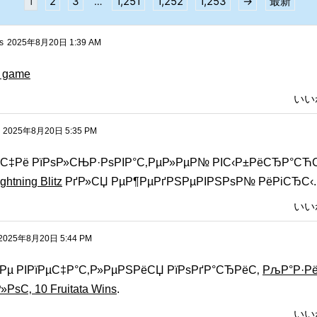
1
2
3
1,251
1,252
1,253
→
最新
…
s
2025年8月20日 1:39 AM
 game
いい
2025年8月20日 5:35 PM
С‡Рё РїРѕР»СЊР·РѕРІР°С‚РµР»РµР№ РІС‹Р±РёСЂР°СЋ
ghtning Blitz
РґР»СЏ РµР¶РµРґРЅРµРІРЅРѕР№ РёРіСЂС‹.
いい
2025年8月20日 5:44 PM
Рµ РІРїРµС‡Р°С‚Р»РµРЅРёСЏ РїРѕРґР°СЂРёС‚
РљР°Р·Р
»РѕС‚ 10 Fruitata Wins
.
いい