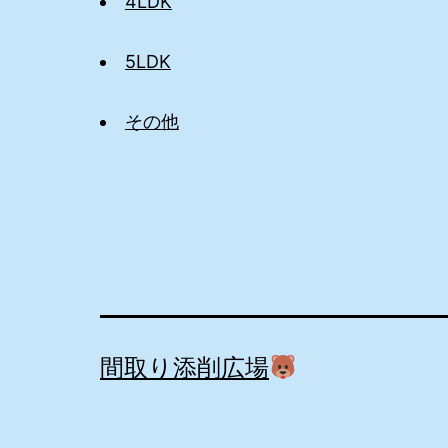
4LDK
5LDK
その他
間取り添削広場