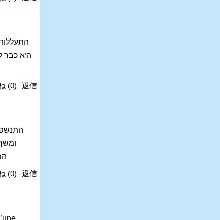
התעללות ,
היא כבר ל
ね
(
0
)
返信
התנשפה
ומשך 
המ
ね
(
0
)
返信
d’une