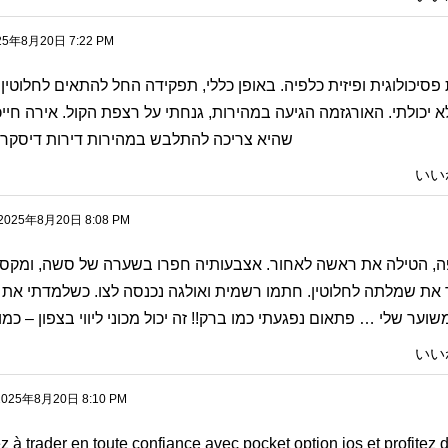
25年8月20日 7:22 PM
פסיכולוגית ופיזית כלפיה. באופן כללי, תפקידה החל להתאים לחלוטין
א יכולתי. האורגזמה הגיעה במהירות, גנחתי על רצפת הקול. אירה חיי
שהיא צריכה להתלבש במהירות
דירות דיסקרט
いい
2025年8月20日 8:08 PM
, הטילה את ראשה לאחור. אצבעותיה חפרו בשערה של סשה, ומקס ל
את שמלתה לחלוטין. חתמו רשמית ואולגה נכנסה לצו. כשלמדתי את 
שוער שלי … פתאום נפגעתי כמו ברק!! זה יכול
מכוני ליווי בצפון – כ
いい
2025年8月20日 8:10 PM
à trader en toute confiance avec
pocket option ios et profitez 