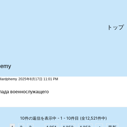
トップ
hemy
llardphemy
2025年8月17日 11:01 PM
лада военнослужащего
10件の返信を表示中 - 1 - 10件目 (全12,521件中)