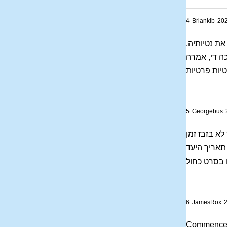
4
Briankib
20
 את נטיותיה
כה די, אמרה
יות פרטיות
5
Georgebus
א בזבז זמן
תאריך היעד
מו בסרט כחול
6
JamesRox
Commencez 