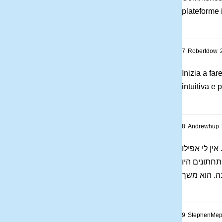
plateforme 
7
Robertdow
Inizia a far
intuitiva e 
8
Andrewhup
ין לי אפילו
חתונים היו
9
StephenMe