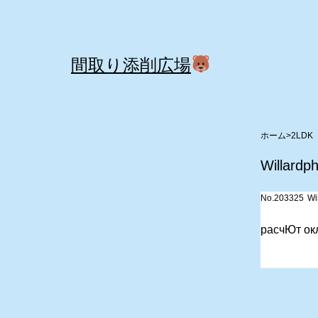
コ
ン
テ
間取り添削広場
ン
ツ
へ
>
2LDK
ス
Willardp
キ
No.203325
Wi
ッ
プ
расчЮт ок