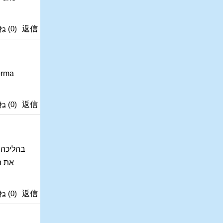
ね
(
0
)
返信
forma
ね
(
0
)
返信
בהליכה, 
את ה
ね
(
0
)
返信