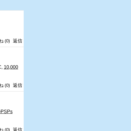
ね
(
0
)
返信
С‚
10,000
ね
(
0
)
返信
ёРЅРѕ
ね
(
0
)
返信