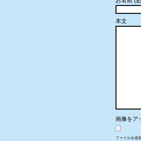
お名前 (必
本文
画像をア
ファイルを追