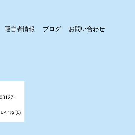
運営者情報
ブログ
お問い合わせ
003127-
いいね
(
0
)