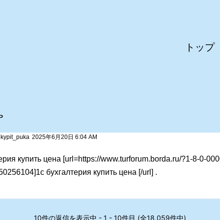
トップ
ь
 kypit_puka
2025年6月20日 6:04 AM
ерия купить цена [url=https://www.turforum.borda.ru/?1-8-0-00
50256104]1с бухгалтерия купить цена [/url] .
10件の返信を表示中 - 1 - 10件目 (全18,059件中)