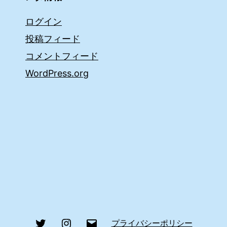
ログイン
投稿フィード
コメントフィード
WordPress.org
Twitter
Instagram
メ
プライバシーポリシー