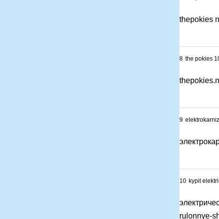
thepokies n
8
the pokies 
thepokies.
9
elektrokarni
электрокарн
10
kypit elekt
электричес
rulonnye-sh