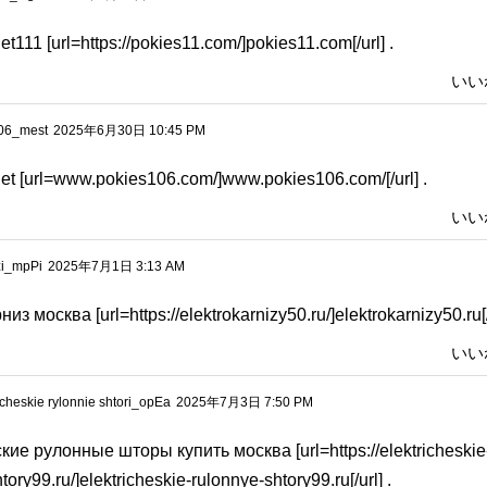
et111 [url=https://pokies11.com/]pokies11.com[/url] .
いい
106_mest
2025年6月30日 10:45 PM
net [url=www.pokies106.com/]www.pokies106.com/[/url] .
いい
zi_mpPi
2025年7月1日 3:13 AM
из москва [url=https://elektrokarnizy50.ru/]elektrokarnizy50.ru[/u
いい
richeskie rylonnie shtori_opEa
2025年7月3日 7:50 PM
кие рулонные шторы купить москва [url=https://elektricheskie
tory99.ru/]elektricheskie-rulonnye-shtory99.ru[/url] .