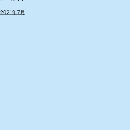
2021年7月