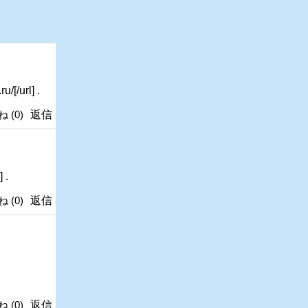
[/url] .
ね
(
0
)
返信
 .
ね
(
0
)
返信
ね
(
0
)
返信