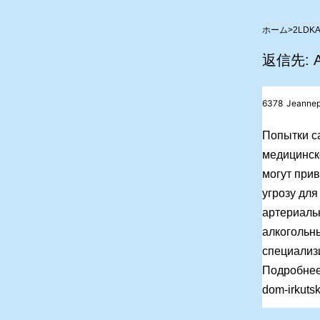
>
2LDK
A
返信先: Aг
6378
Jeannep
Попытки с
медицинск
могут при
угрозу для
артериаль
алкогольн
специализ
Подробнее т
dom-irkutsk