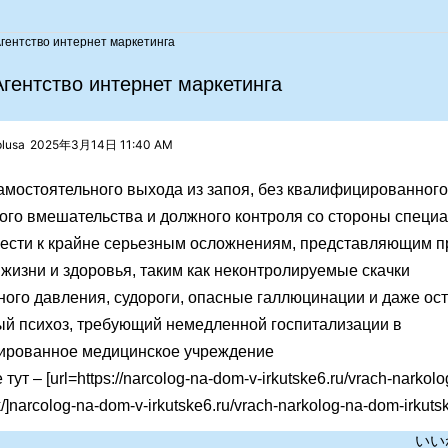
гентство интернет маркетинга
ентство интернет маркетинга
lusa
2025年3月14日 11:40 AM
амостоятельного выхода из запоя, без квалифицированного
ого вмешательства и должного контроля со стороны специа
вести к крайне серьезным осложнениям, представляющим 
 жизни и здоровья, таким как неконтролируемые скачки
ного давления, судороги, опасные галлюцинации и даже ос
ый психоз, требующий немедленной госпитализации в
ированное медицинское учреждение
ут – [url=https://narcolog-na-dom-v-irkutske6.ru/vrach-narkolo
/]narcolog-na-dom-v-irkutske6.ru/vrach-narkolog-na-dom-irkutsk/
いい