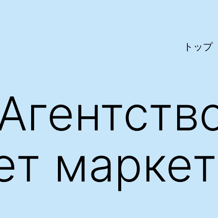
トップ
Aгентств
ет маркет