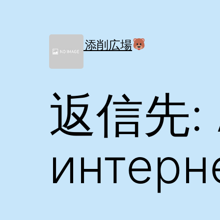
コ
ン
テ
ン
間取り添削広場
ツ
へ
ス
キ
返信先: 
ッ
プ
интерн