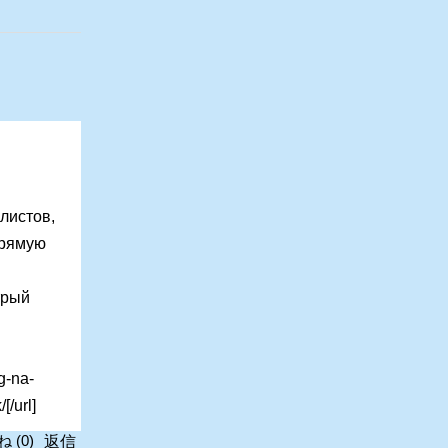
листов,
прямую
трый
g-na-
[/url]
返信
ね
(
0
)