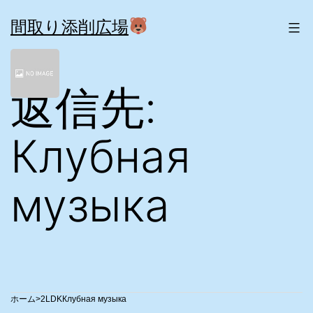
コ
ン
間取り添削広場
テ
ン
ツ
返信先:
へ
ス
キ
ッ
Клубная
プ
музыка
>
2LDK
Клубная музыка