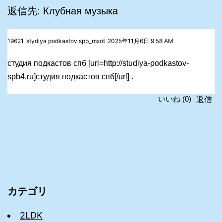
返信先: Клубная музыка
19621
stydiya podkastov spb_mxot
2025年11月6日 9:58 AM
студия подкастов спб [url=http://studiya-podkastov-
spb4.ru]студия подкастов спб[/url] .
返信
いいね
(
0
)
カテゴリ
2LDK