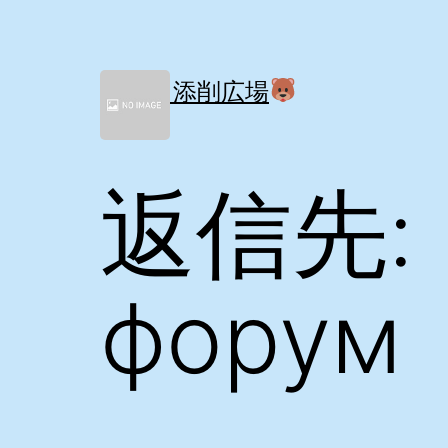
コ
ン
テ
ン
間取り添削広場
ツ
へ
ス
キ
返信先: 
ッ
プ
форум