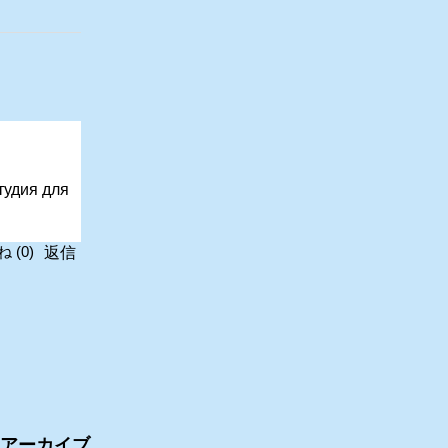
студия для
返信
ね
(
0
)
アーカイブ