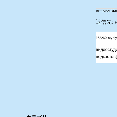
>
2LDK
н
返信先: н
162260
stydi
видеостуди
подкастов[/u