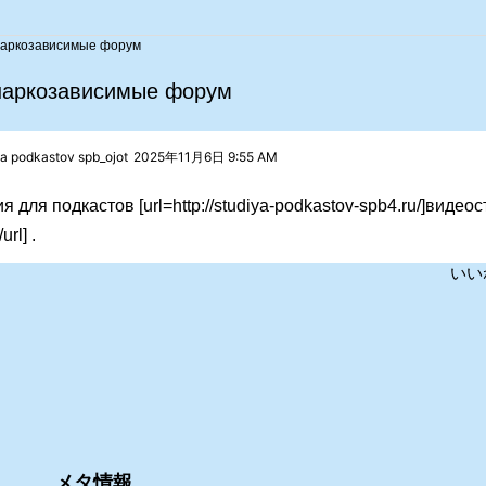
аркозависимые форум
аркозависимые форум
ya podkastov spb_ojot
2025年11月6日 9:55 AM
я для подкастов [url=http://studiya-podkastov-spb4.ru/]видео
rl] .
いい
メタ情報