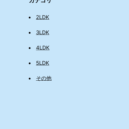
カテゴリ
2LDK
3LDK
4LDK
5LDK
その他