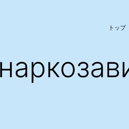
トップ
наркозав