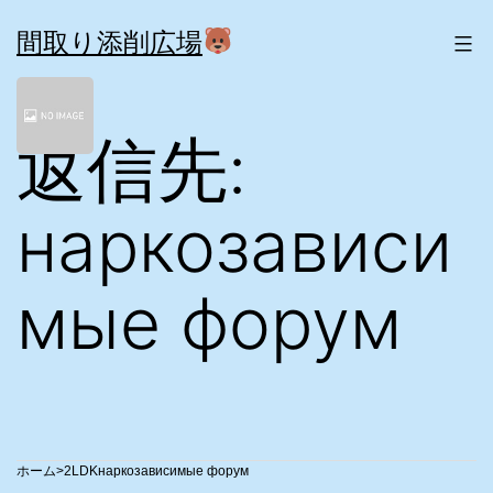
コ
ン
間取り添削広場
テ
ン
ツ
返信先:
へ
ス
キ
ッ
наркозависи
プ
мые форум
>
2LDK
наркозависимые форум