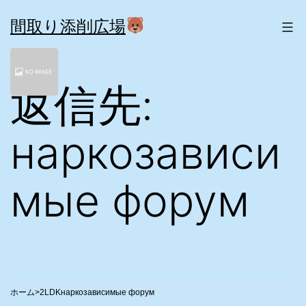
コ
ン
間取り添削広場
テ
ン
ツ
返信先:
へ
ス
キ
ッ
наркозависи
プ
мые форум
>
2LDK
наркозависимые форум