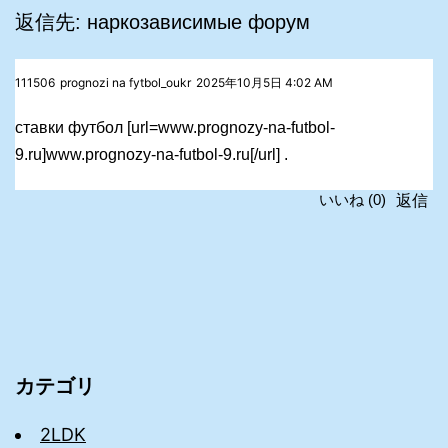
返信先: наркозависимые форум
111506
prognozi na fytbol_oukr
2025年10月5日 4:02 AM
ставки футбол [url=www.prognozy-na-futbol-
9.ru]www.prognozy-na-futbol-9.ru[/url] .
返信
いいね
(
0
)
カテゴリ
2LDK