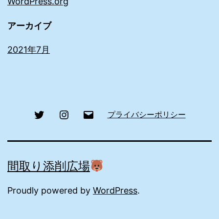
WordPress.org
アーカイブ
2021年7月
Twitter
Instagram
メ
プライバシーポリシー
ー
ル
間取り添削広場
Proudly powered by
WordPress
.