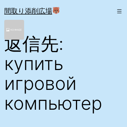
コ
ン
間取り添削広場
テ
ン
ツ
返信先:
へ
ス
キ
ッ
купить
プ
игровой
компьютер