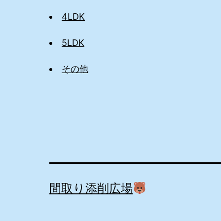
4LDK
5LDK
その他
間取り添削広場