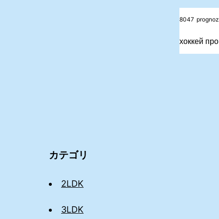
8047
prognoz
хоккей прог
カテゴリ
2LDK
3LDK