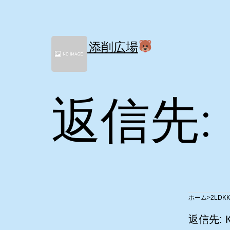
コ
ン
テ
ン
間取り添削広場
ツ
へ
ス
キ
返信先: К
ッ
プ
>
2LDK
К
返信先: К