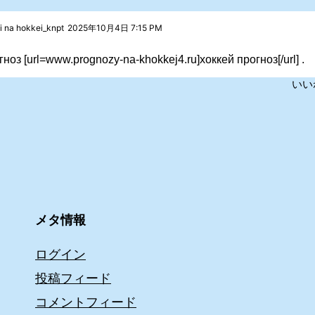
i na hokkei_knpt
2025年10月4日 7:15 PM
ноз [url=www.prognozy-na-khokkej4.ru]хоккей прогноз[/url] .
いい
メタ情報
ログイン
投稿フィード
コメントフィード