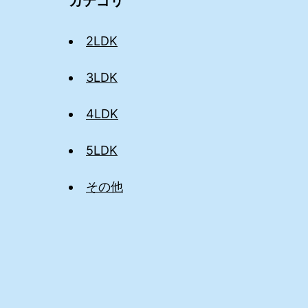
カテゴリ
2LDK
3LDK
4LDK
5LDK
その他