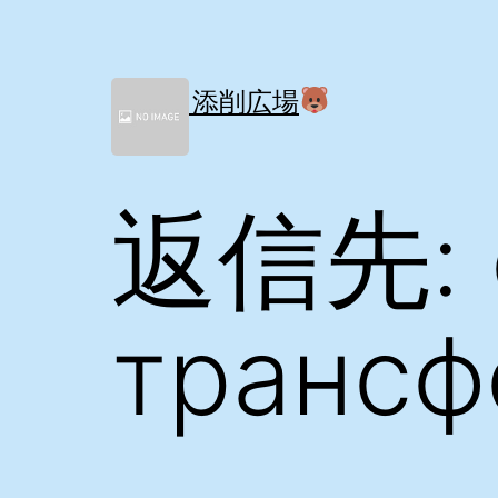
コ
ン
テ
ン
間取り添削広場
ツ
へ
ス
キ
返信先: 
ッ
プ
трансф