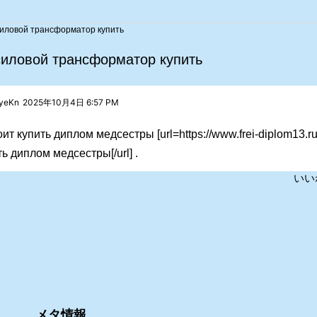
иловой трансформатор купить
ловой трансформатор купить
_yeKn
2025年10月4日 6:57 PM
оит купить диплом медсестры [url=https://www.frei-diplom13.r
ть диплом медсестры[/url] .
いい
メタ情報