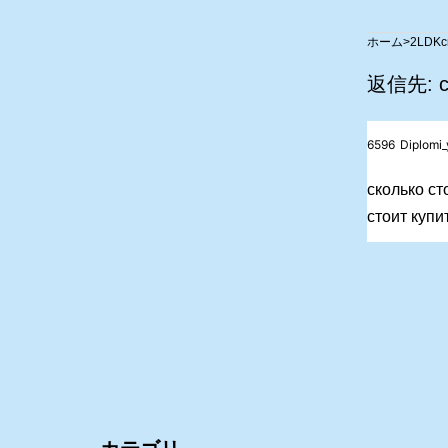
>
2LDK
с
返信先: си
6596
Diplomi
сколько ст
стоит купи