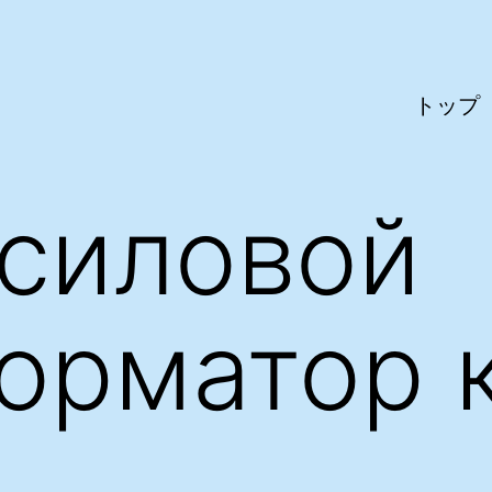
トップ
силовой
орматор 