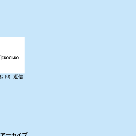
u]сколько
返信
ね
(
0
)
アーカイブ