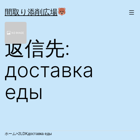
コ
ン
間取り添削広場
テ
ン
ツ
返信先:
へ
ス
キ
ッ
доставка
プ
еды
>
2LDK
доставка еды