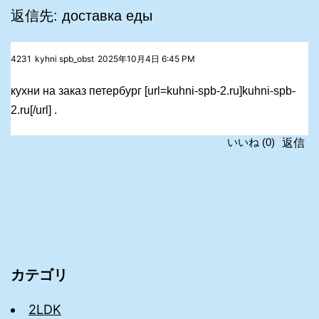
返信先: доставка еды
4231
kyhni spb_obst
2025年10月4日 6:45 PM
кухни на заказ петербург [url=kuhni-spb-2.ru]kuhni-spb-
2.ru[/url] .
返信
いいね
(
0
)
カテゴリ
2LDK