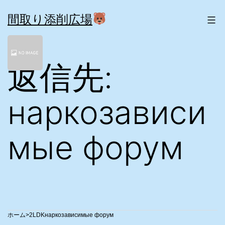
コ
ン
間取り添削広場
テ
ン
ツ
返信先:
へ
ス
キ
ッ
наркозависи
プ
мые форум
>
2LDK
наркозависимые форум