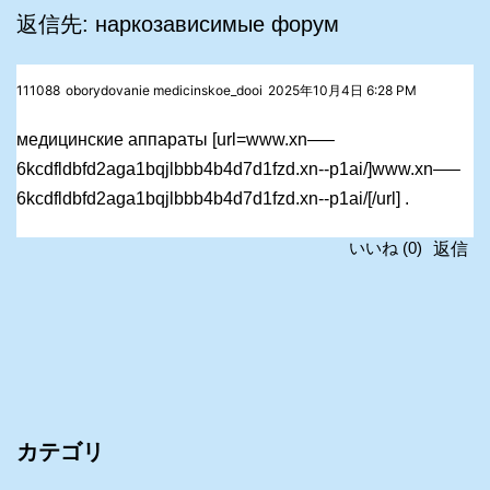
返信先: наркозависимые форум
111088
oborydovanie medicinskoe_dooi
2025年10月4日 6:28 PM
медицинские аппараты [url=www.xn—–
6kcdfldbfd2aga1bqjlbbb4b4d7d1fzd.xn--p1ai/]www.xn—–
6kcdfldbfd2aga1bqjlbbb4b4d7d1fzd.xn--p1ai/[/url] .
返信
いいね
(
0
)
カテゴリ