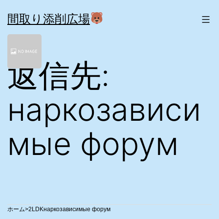
コ
ン
間取り添削広場
テ
ン
ツ
返信先:
へ
ス
キ
ッ
наркозависи
プ
мые форум
>
2LDK
наркозависимые форум