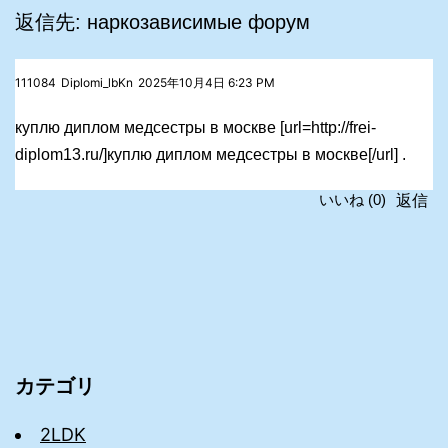
返信先: наркозависимые форум
111084
Diplomi_lbKn
2025年10月4日 6:23 PM
куплю диплом медсестры в москве [url=http://frei-
diplom13.ru/]куплю диплом медсестры в москве[/url] .
返信
いいね
(
0
)
カテゴリ
2LDK