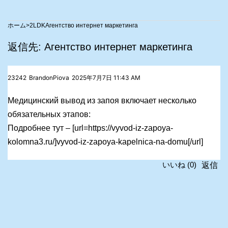
>
2LDK
Aгентство интернет маркетинга
返信先: Aгентство интернет маркетинга
23242
BrandonPiova
2025年7月7日 11:43 AM
Медицинский вывод из запоя включает несколько
обязательных этапов:
Подробнее тут – [url=https://vyvod-iz-zapoya-
kolomna3.ru/]vyvod-iz-zapoya-kapelnica-na-domu[/url]
返信
いいね
(
0
)