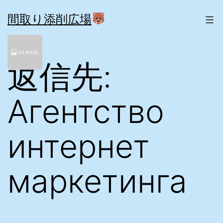
コ
ン
間取り添削広場
テ
ン
ツ
返信先:
へ
ス
キ
ッ
Aгентство
プ
интернет
маркетинга