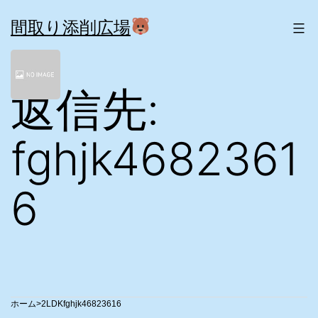
コ
ン
間取り添削広場
テ
ン
ツ
返信先:
へ
ス
キ
ッ
fghjk4682361
プ
6
>
2LDK
fghjk46823616