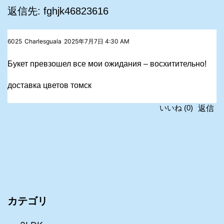
返信先: fghjk46823616
6025
Charlesguala
2025年7月7日 4:30 AM
Букет превзошел все мои ожидания – восхитительно!
доставка цветов томск
返信
いいね
(
0
)
カテゴリ