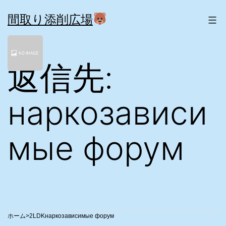
コ
ン
間取り添削広場
テ
ン
ツ
返信先:
へ
ス
キ
ッ
наркозависи
プ
мые форум
>
2LDK
наркозависимые форум