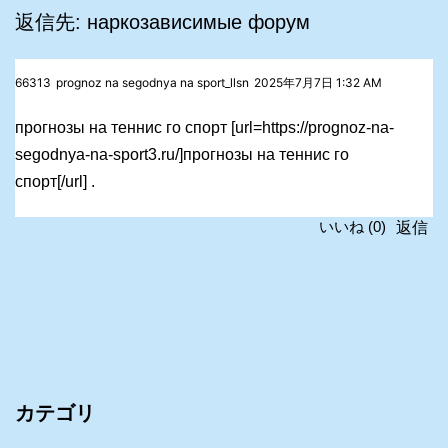
返信先: наркозависимые форум
66313
prognoz na segodnya na sport_llsn
2025年7月7日 1:32 AM
прогнозы на теннис го спорт [url=https://prognoz-na-
segodnya-na-sport3.ru/]прогнозы на теннис го
спорт[/url] .
返信
いいね
(
0
)
カテゴリ