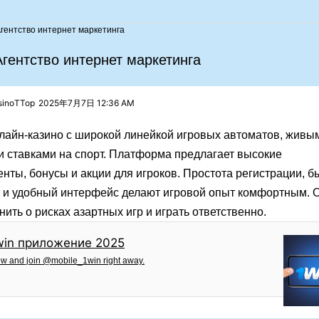
гентство интернет маркетинга
ентство интернет маркетинга
sinoTTop
2025年7月7日 12:36 AM
лайн-казино с широкой линейкой игровых автоматов, живы
и ставками на спорт. Платформа предлагает высокие
нты, бонусы и акции для игроков. Простота регистрации, б
 и удобный интерфейс делают игровой опыт комфортным. 
ить о рисках азартных игр и играть ответственно.
win приложение 2025
ew and join @mobile_1win right away.