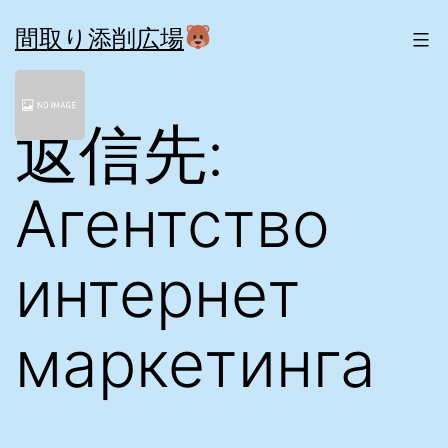
コ
ン
間取り添削広場
テ
ン
ツ
返信先:
へ
ス
キ
ッ
Aгентство
プ
интернет
маркетинга