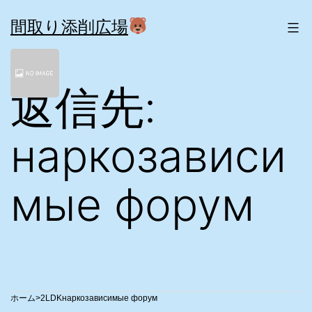
コ
ン
間取り添削広場
テ
ン
ツ
返信先:
へ
ス
キ
ッ
наркозависи
プ
мые форум
>
2LDK
наркозависимые форум