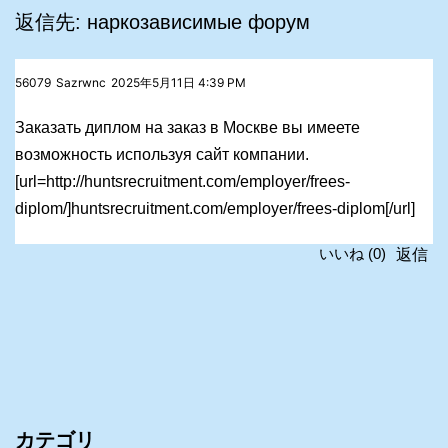
返信先: наркозависимые форум
56079
Sazrwnc
2025年5月11日 4:39 PM
Заказать диплом на заказ в Москве вы имеете
возможность используя сайт компании.
[url=http://huntsrecruitment.com/employer/frees-
diplom/]huntsrecruitment.com/employer/frees-diplom[/url]
返信
いいね
(
0
)
カテゴリ