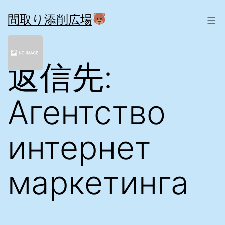
コ
ン
間取り添削広場
テ
ン
ツ
返信先:
へ
ス
キ
ッ
Aгентство
プ
интернет
маркетинга