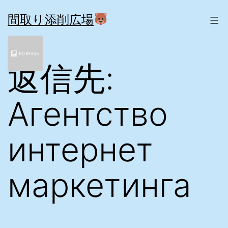
コ
ン
間取り添削広場
テ
ン
ツ
返信先:
へ
ス
キ
ッ
Aгентство
プ
интернет
маркетинга