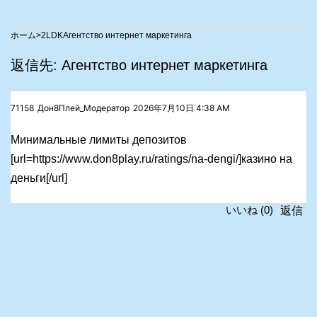
>
2LDK
Aгентство интернет маркетинга
返信先: Aгентство интернет маркетинга
71158
Дон8Плей_Модератор
2026年7月10日 4:38 AM
Минимальные лимиты депозитов
[url=https://www.don8play.ru/ratings/na-dengi/]казино на
деньги[/url]
返信
いいね
(
0
)