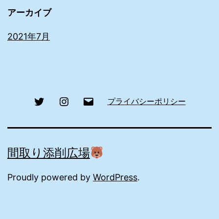
アーカイブ
2021年7月
Twitter
Instagram
メ
プライバシーポリシー
ー
ル
間取り添削広場
Proudly powered by
WordPress
.