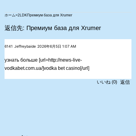
>
2LDK
Премиум база для Xrumer
返信先: Премиум база для Xrumer
6141
Jeffreybaide
2026年6月5日 1:07 AM
узнать больше [url=http://news-live-
vodkabet.com.ua/]vodka bet casino[/url]
返信
いいね
(
0
)