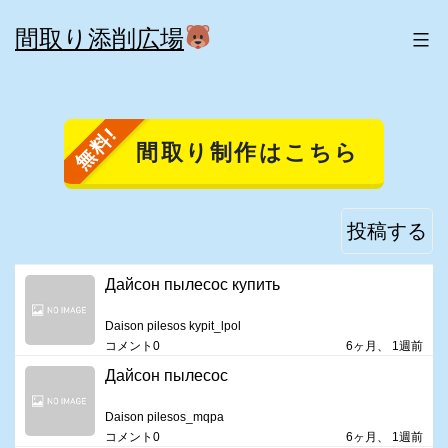
コ
間取り添削広場
ン
テ
ン
間取り制作
はこちら
ツ
へ
ス
投稿する
キ
Дайсон пылесос купить
ッ
プ
Daison pilesos kypit_lpol
コメント0
6ヶ月、 1週前
Дайсон пылесос
Daison pilesos_mqpa
コメント0
6ヶ月、 1週前