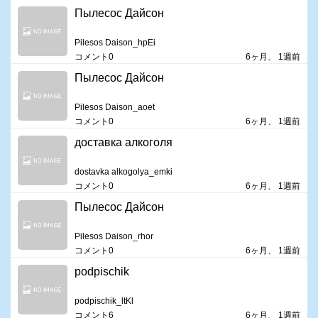
Пылесос Дайсон
Pilesos Daison_hpEi
コメント0
6ヶ月、 1週前
Пылесос Дайсон
Pilesos Daison_aoet
コメント0
6ヶ月、 1週前
доставка алкоголя
dostavka alkogolya_emki
コメント0
6ヶ月、 1週前
Пылесос Дайсон
Pilesos Daison_rhor
コメント0
6ヶ月、 1週前
podpischik
podpischik_ltKl
コメント6
6ヶ月、 1週前